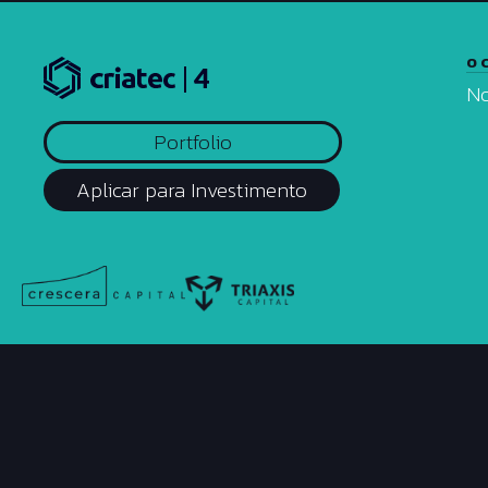
O 
No
Portfolio
Aplicar para Investimento