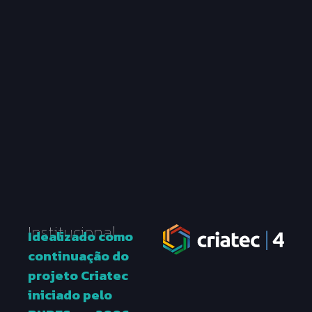
Institucional
Idealizado como
continuação do
projeto Criatec
iniciado pelo