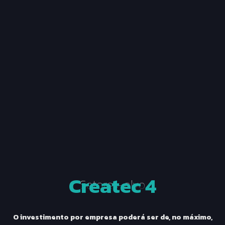
Createc 4
Setores-alvo
O investimento por empresa poderá ser de, no máximo,