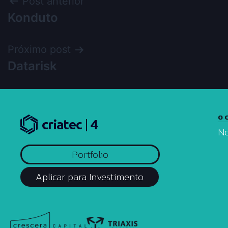
Post anterior
Konduto
Próximo post
Datarisk
O 
No
Portfolio
Aplicar para Investimento